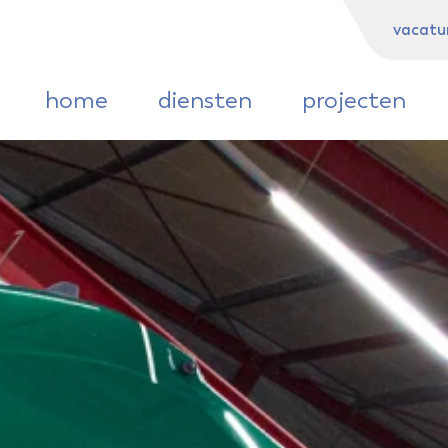
diensten
projecten
over ons
c
vacatu
home
diensten
projecten