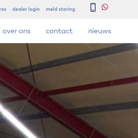
ontact
nieuws
res
dealer login
meld storing
over ons
contact
nieuws