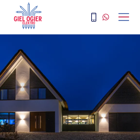
home
diensten
projecten
over ons
contact
nieuws
vacatures