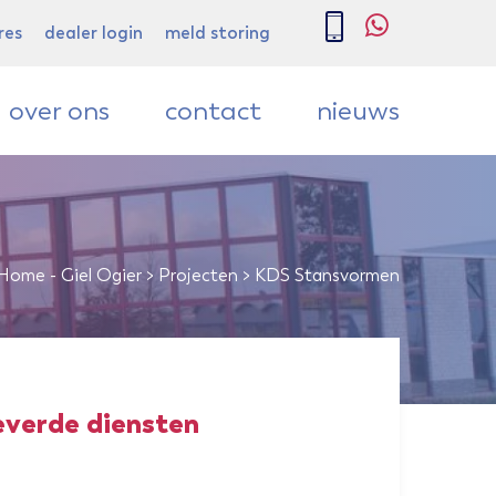
ontact
nieuws
res
dealer login
meld storing
over ons
contact
nieuws
Home - Giel Ogier
>
Projecten
>
KDS Stansvormen
everde diensten