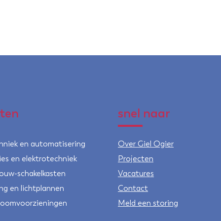
sten
snel naar
hniek en automatisering
Over Giel Ogier
ties en elektrotechniek
Projecten
ouw-schakelkasten
Vacatures
ing en lichtplannen
Contact
oomvoorzieningen
Meld een storing