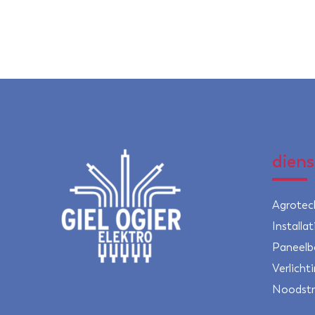
dien
Agrotec
Installa
Paneelb
Verlicht
Noodstr