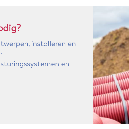
odig?
twerpen, installeren en
n
besturingssystemen en