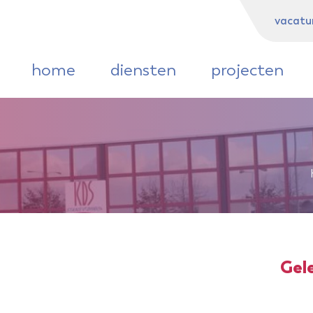
diensten
projecten
over ons
c
vacatu
home
diensten
projecten
Gel